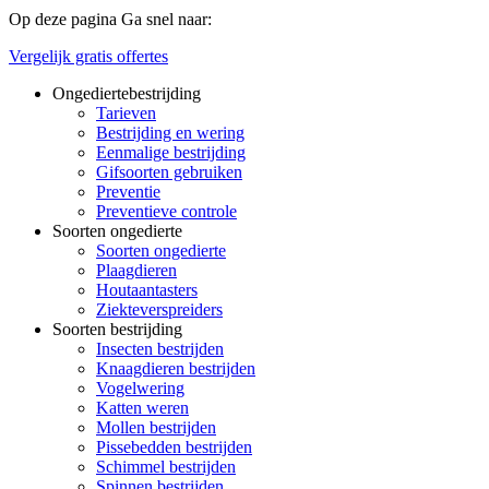
Op deze pagina
Ga snel naar:
Vergelijk gratis offertes
Ongediertebestrijding
Tarieven
Bestrijding en wering
Eenmalige bestrijding
Gifsoorten gebruiken
Preventie
Preventieve controle
Soorten ongedierte
Soorten ongedierte
Plaagdieren
Houtaantasters
Ziekteverspreiders
Soorten bestrijding
Insecten bestrijden
Knaagdieren bestrijden
Vogelwering
Katten weren
Mollen bestrijden
Pissebedden bestrijden
Schimmel bestrijden
Spinnen bestrijden