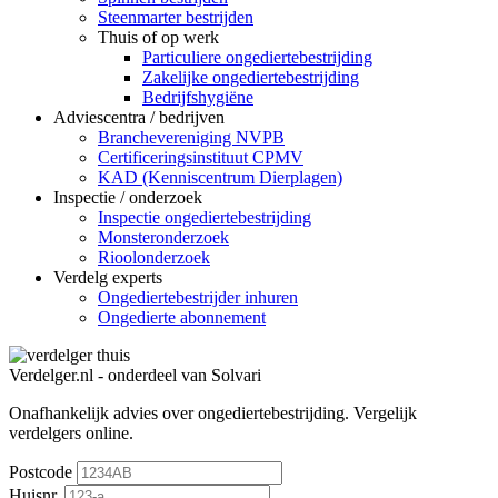
Steenmarter bestrijden
Thuis of op werk
Particuliere ongediertebestrijding
Zakelijke ongediertebestrijding
Bedrijfshygiëne
Adviescentra / bedrijven
Branchevereniging NVPB
Certificeringsinstituut CPMV
KAD (Kenniscentrum Dierplagen)
Inspectie / onderzoek
Inspectie ongediertebestrijding
Monsteronderzoek
Rioolonderzoek
Verdelg experts
Ongediertebestrijder inhuren
Ongedierte abonnement
Verdelger.nl - onderdeel van Solvari
Onafhankelijk advies over ongediertebestrijding.
Vergelijk
verdelgers online.
Postcode
Huisnr.