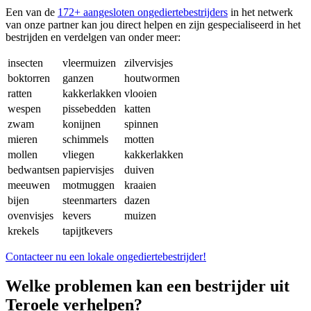
Een van de
172+ aangesloten ongediertebestrijders
in het netwerk
van onze partner kan jou direct helpen en zijn gespecialiseerd in het
bestrijden en verdelgen van onder meer:
insecten
vleermuizen
zilvervisjes
boktorren
ganzen
houtwormen
ratten
kakkerlakken
vlooien
wespen
pissebedden
katten
zwam
konijnen
spinnen
mieren
schimmels
motten
mollen
vliegen
kakkerlakken
bedwantsen
papiervisjes
duiven
meeuwen
motmuggen
kraaien
bijen
steenmarters
dazen
ovenvisjes
kevers
muizen
krekels
tapijtkevers
Contacteer nu een lokale ongediertebestrijder!
Welke problemen kan een bestrijder uit
Teroele verhelpen?