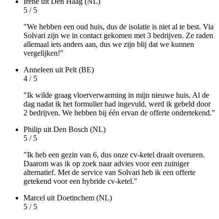
Irene
uit Den Haag (NL)
5 / 5
"We hebben een oud huis, dus de isolatie is niet al te best. Via
Solvari zijn we in contact gekomen met 3 bedrijven. Ze raden
allemaal iets anders aan, dus we zijn blij dat we kunnen
vergelijken!"
Anneleen
uit Pelt (BE)
4 / 5
"Ik wilde graag vloerverwarming in mijn nieuwe huis. Al de
dag nadat ik het formulier had ingevuld, werd ik gebeld door
2 bedrijven. We hebben bij één ervan de offerte ondertekend."
Philip
uit Den Bosch (NL)
5 / 5
"Ik heb een gezin van 6, dus onze cv-ketel draait overuren.
Daarom was ik op zoek naar advies voor een zuiniger
alternatief. Met de service van Solvari heb ik een offerte
getekend voor een hybride cv-ketel."
Marcel
uit Doetinchem (NL)
5 / 5