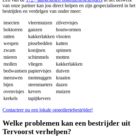
van onze partner kan jou direct helpen en zijn gespecialiseerd in het
bestrijden en verdelgen van onder meer:
insecten
vleermuizen
zilvervisjes
boktorren
ganzen
houtwormen
ratten
kakkerlakken
vlooien
wespen
pissebedden
katten
zwam
konijnen
spinnen
mieren
schimmels
motten
mollen
vliegen
kakkerlakken
bedwantsen
papiervisjes
duiven
meeuwen
motmuggen
kraaien
bijen
steenmarters
dazen
ovenvisjes
kevers
muizen
krekels
tapijtkevers
Contacteer nu een lokale ongediertebestrijder!
Welke problemen kan een bestrijder uit
Tervoorst verhelpen?