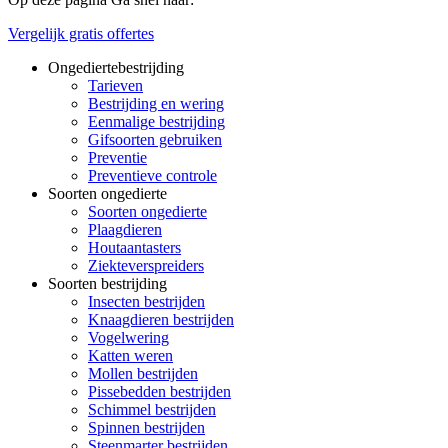
Vergelijk gratis offertes
Ongediertebestrijding
Tarieven
Bestrijding en wering
Eenmalige bestrijding
Gifsoorten gebruiken
Preventie
Preventieve controle
Soorten ongedierte
Soorten ongedierte
Plaagdieren
Houtaantasters
Ziekteverspreiders
Soorten bestrijding
Insecten bestrijden
Knaagdieren bestrijden
Vogelwering
Katten weren
Mollen bestrijden
Pissebedden bestrijden
Schimmel bestrijden
Spinnen bestrijden
Steenmarter bestrijden