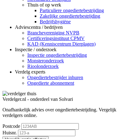
Thuis of op werk
Particuliere ongediertebestrijding
Zakelijke ongediertebestrijding
Bedrijfshygiëne
Adviescentra / bedrijven
Branchevereniging NVPB
Certificeringsinstituut CPMV
KAD (Kenniscentrum Dierplagen)
Inspectie / onderzoek
Inspectie ongediertebestrijding
Monsteronderzoek
Rioolonderzoek
Verdelg experts
Ongediertebestrijder inhuren
Ongedierte abonnement
Verdelger.nl - onderdeel van Solvari
Onafhankelijk advies over ongediertebestrijding.
Vergelijk
verdelgers online.
Postcode
Huisnr.