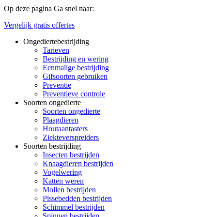
Op deze pagina
Ga snel naar:
Vergelijk gratis offertes
Ongediertebestrijding
Tarieven
Bestrijding en wering
Eenmalige bestrijding
Gifsoorten gebruiken
Preventie
Preventieve controle
Soorten ongedierte
Soorten ongedierte
Plaagdieren
Houtaantasters
Ziekteverspreiders
Soorten bestrijding
Insecten bestrijden
Knaagdieren bestrijden
Vogelwering
Katten weren
Mollen bestrijden
Pissebedden bestrijden
Schimmel bestrijden
Spinnen bestrijden