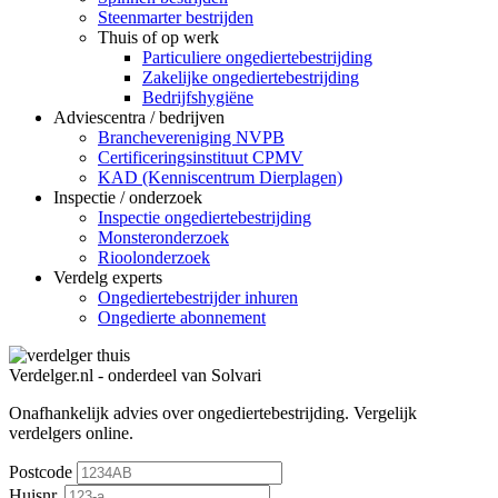
Steenmarter bestrijden
Thuis of op werk
Particuliere ongediertebestrijding
Zakelijke ongediertebestrijding
Bedrijfshygiëne
Adviescentra / bedrijven
Branchevereniging NVPB
Certificeringsinstituut CPMV
KAD (Kenniscentrum Dierplagen)
Inspectie / onderzoek
Inspectie ongediertebestrijding
Monsteronderzoek
Rioolonderzoek
Verdelg experts
Ongediertebestrijder inhuren
Ongedierte abonnement
Verdelger.nl - onderdeel van Solvari
Onafhankelijk advies over ongediertebestrijding.
Vergelijk
verdelgers online.
Postcode
Huisnr.