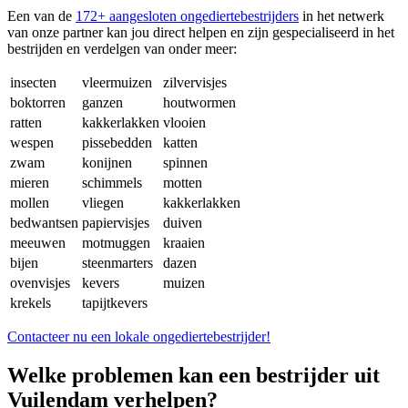
Een van de
172+ aangesloten ongediertebestrijders
in het netwerk
van onze partner kan jou direct helpen en zijn gespecialiseerd in het
bestrijden en verdelgen van onder meer:
insecten
vleermuizen
zilvervisjes
boktorren
ganzen
houtwormen
ratten
kakkerlakken
vlooien
wespen
pissebedden
katten
zwam
konijnen
spinnen
mieren
schimmels
motten
mollen
vliegen
kakkerlakken
bedwantsen
papiervisjes
duiven
meeuwen
motmuggen
kraaien
bijen
steenmarters
dazen
ovenvisjes
kevers
muizen
krekels
tapijtkevers
Contacteer nu een lokale ongediertebestrijder!
Welke problemen kan een bestrijder uit
Vuilendam verhelpen?