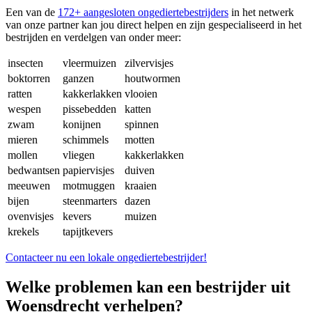
Een van de
172+ aangesloten ongediertebestrijders
in het netwerk
van onze partner kan jou direct helpen en zijn gespecialiseerd in het
bestrijden en verdelgen van onder meer:
insecten
vleermuizen
zilvervisjes
boktorren
ganzen
houtwormen
ratten
kakkerlakken
vlooien
wespen
pissebedden
katten
zwam
konijnen
spinnen
mieren
schimmels
motten
mollen
vliegen
kakkerlakken
bedwantsen
papiervisjes
duiven
meeuwen
motmuggen
kraaien
bijen
steenmarters
dazen
ovenvisjes
kevers
muizen
krekels
tapijtkevers
Contacteer nu een lokale ongediertebestrijder!
Welke problemen kan een bestrijder uit
Woensdrecht verhelpen?