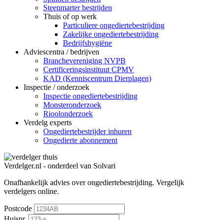
Steenmarter bestrijden
Thuis of op werk
Particuliere ongediertebestrijding
Zakelijke ongediertebestrijding
Bedrijfshygiëne
Adviescentra / bedrijven
Branchevereniging NVPB
Certificeringsinstituut CPMV
KAD (Kenniscentrum Dierplagen)
Inspectie / onderzoek
Inspectie ongediertebestrijding
Monsteronderzoek
Rioolonderzoek
Verdelg experts
Ongediertebestrijder inhuren
Ongedierte abonnement
Verdelger.nl - onderdeel van Solvari
Onafhankelijk advies over ongediertebestrijding.
Vergelijk
verdelgers online.
Postcode
Huisnr.