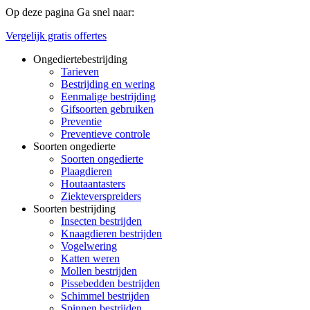
Op deze pagina
Ga snel naar:
Vergelijk gratis offertes
Ongediertebestrijding
Tarieven
Bestrijding en wering
Eenmalige bestrijding
Gifsoorten gebruiken
Preventie
Preventieve controle
Soorten ongedierte
Soorten ongedierte
Plaagdieren
Houtaantasters
Ziekteverspreiders
Soorten bestrijding
Insecten bestrijden
Knaagdieren bestrijden
Vogelwering
Katten weren
Mollen bestrijden
Pissebedden bestrijden
Schimmel bestrijden
Spinnen bestrijden